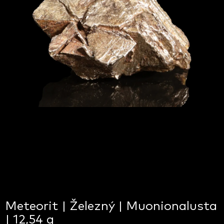
Meteorit | Železný | Muonionalusta
| 12,54 g