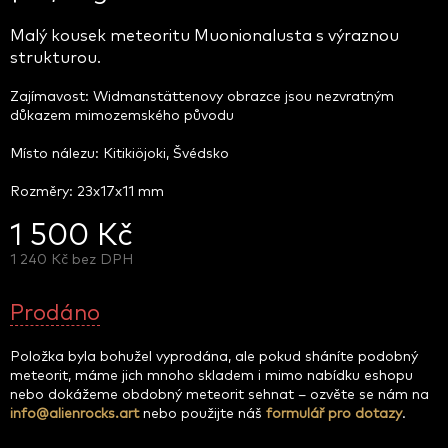
Malý kousek meteoritu Muonionalusta s výraznou
strukturou.
Zajímavost: Widmanstättenovy obrazce jsou nezvratným
důkazem mimozemského původu
Místo nálezu: Kitikiöjoki, Švédsko
Rozměry: 23x17x11 mm
1 500 Kč
1 240 Kč bez DPH
Měrná
cena:
Prodáno
Položka byla bohužel vyprodána, ale pokud sháníte podobný
meteorit, máme jich mnoho skladem i mimo nabídku eshopu
nebo dokážeme obdobný meteorit sehnat – ozvěte se nám na
info@alienrocks.art
nebo použijte náš
formulář pro dotazy
.