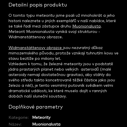
Detailní popis produktu
O tomto typu meteoritu jsme psali už mnohokrát a jeho
historii naleznete u jiných exemplářů v naší nabídce, které
se také řadí mezi zástupce druhu
Muonionalusta
.
Meteorit Muonionalusta vyniká svojí strukturou -
Widmanstättenovy obrazce.
Widmanstättenovy obrazce
jsou nezvratný důkaz
mimozemského původu, protože vznikají tuhnutím kovu ve
stavu beztíže po miliony let.
Vzhledem k tomu, že železné meteority jsou v podstatě
jádra prastarých planet nebo velkých asteroidů (malé
asteroidy nemají dostatečnou gravitaci, aby stáhly do
svého středu takto koncetrovaně těžké částice jako jsou
železo a nikl), je tento vesmírný putovník svědkem velmi
dramatické události, ke které muselo dojít v ranných
dobách naší sluneční soustavy.
Doplňkové parametry
Kategorie
:
Meteority
Název
:
Muonionalusta