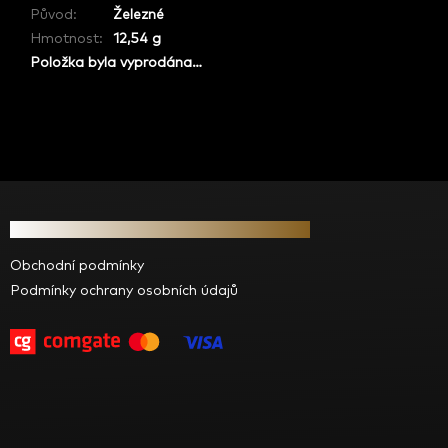
Původ
:
Železné
Hmotnost
:
12,54 g
Položka byla vyprodána…
Z
á
Informace pro vás
p
a
Obchodní podmínky
t
Podmínky ochrany osobních údajů
í