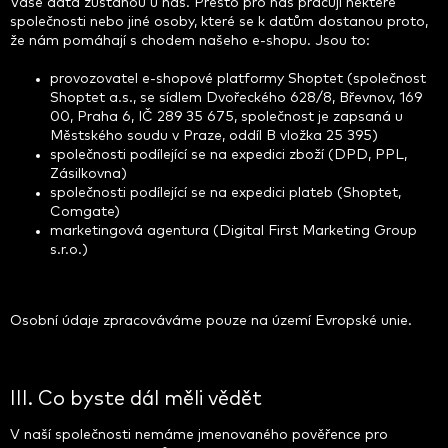
Vaše data zůstanou u nás. Přesto pro nás pracují některé
společnosti nebo jiné osoby, které se k datům dostanou proto,
že nám pomáhají s chodem našeho e-shopu. Jsou to:
provozovatel e-shopové platformy Shoptet (společnost
Shoptet a.s., se sídlem Dvořeckého 628/8, Břevnov, 169
00, Praha 6, IČ 289 35 675, společnost je zapsaná u
Městského soudu v Praze, oddíl B vložka 25 395)
společnosti podílející se na expedici zboží (DPD, PPL,
Zásilkovna)
společnosti podílející se na expedici plateb (Shoptet,
Comgate)
marketingová agentura (Digital First Marketing Group
s.r.o.)
Osobní údaje zpracováváme pouze na území Evropské unie.
III. Co byste dál měli vědět
V naší společnosti nemáme jmenovaného pověřence pro