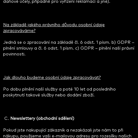
daňové účely, případně pro vyřízení reklamací a jiné).
Na základě jakého právního důvodu osobní údaje
zpracováváme?
Jedná se o zpracování na základě čl. 6 odst. 1 písm. b) GDPR –
plnění smlouvy a čl. 6 odst. 1 písm. c) GDPR – plnění naší právní
povinnosti.
Jak dlouho budeme osobní údaje zpracovávat?
Po dobu plnění naší služby a poté 10 let od posledního
poskytnutí takové služby nebo dodání zboží.
C.
Newslettery (obchodní sdělení)
Pokud jste nakupující zákazník a nezakázali jste nám to při
nákupu, použijeme vaši e-mailovou adresu pro rozesílku našich