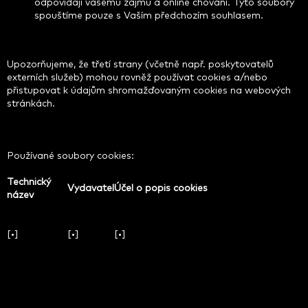
odpovídají vašemu zájmu a online chování. Tyto soubory
spouštíme pouze s Vaším předchozím souhlasem.
Upozorňujeme, že třetí strany (včetně např. poskytovatelů
externích služeb) mohou rovněž používat cookies a/nebo
přistupovat k údajům shromažďovaným cookies na webových
stránkách.
Používané soubory cookies:
Technický
Vydavatel
Účel o popis cookies
název
[•]
[•]
[•]