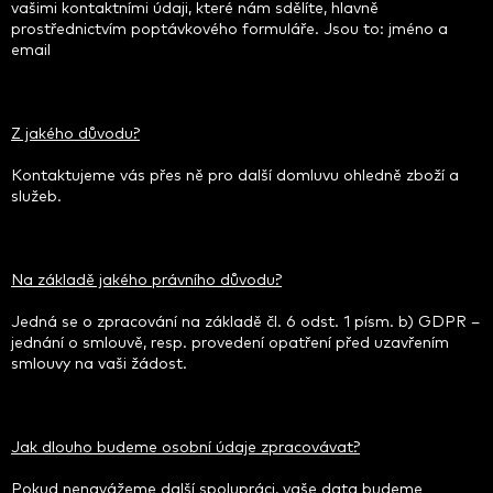
vašimi kontaktními údaji, které nám sdělíte, hlavně
prostřednictvím poptávkového formuláře. Jsou to: jméno a
email
Z jakého důvodu?
Kontaktujeme vás přes ně pro další domluvu ohledně zboží a
služeb.
Na základě jakého právního důvodu?
Jedná se o zpracování na základě čl. 6 odst. 1 písm. b) GDPR –
jednání o smlouvě, resp. provedení opatření před uzavřením
smlouvy na vaši žádost.
Jak dlouho budeme osobní údaje zpracovávat?
Pokud nenavážeme další spolupráci, vaše data budeme