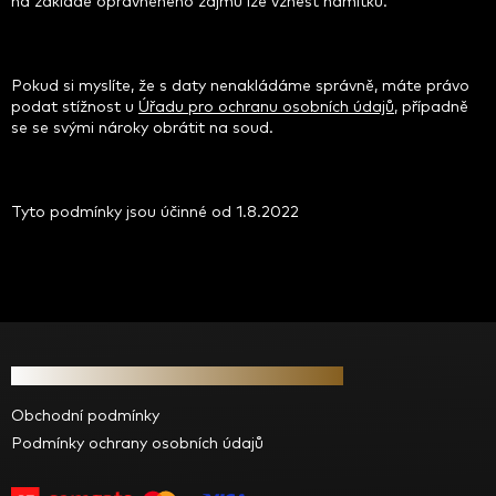
na základě oprávněného zájmu lze vznést námitku.
Pokud si myslíte, že s daty nenakládáme správně, máte právo
podat stížnost u
Úřadu pro ochranu osobních údajů
, případně
se se svými nároky obrátit na soud.
Tyto podmínky jsou účinné od 1.8.2022
Z
á
Informace pro vás
p
a
Obchodní podmínky
t
Podmínky ochrany osobních údajů
í