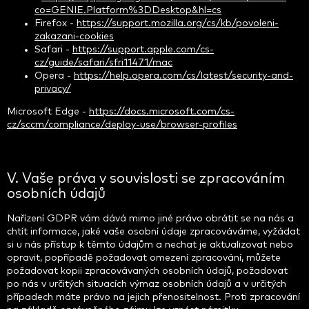
co=GENIE.Platform%3DDesktop&hl=cs
Firefox -
https://support.mozilla.org/cs/kb/povoleni-
zakazani-cookies
Safari -
https://support.apple.com/cs-
cz/guide/safari/sfri11471/mac
Opera -
https://help.opera.com/cs/latest/security-and-
privacy/
Microsoft Edge -
https://docs.microsoft.com/cs-
cz/sccm/compliance/deploy-use/browser-profiles
V. Vaše práva v souvislosti se zpracováním
osobních údajů
Nařízení GDPR vám dává mimo jiné právo obrátit se na nás a
chtít informace, jaké vaše osobní údaje zpracováváme, vyžádat
si u nás přístup k těmto údajům a nechat je aktualizovat nebo
opravit, popřípadě požadovat omezení zpracování, můžete
požadovat kopii zpracovávaných osobních údajů, požadovat
po nás v určitých situacích výmaz osobních údajů a v určitých
případech máte právo na jejich přenositelnost. Proti zpracování