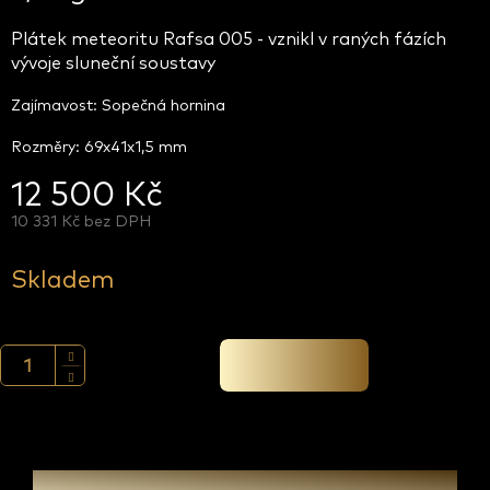
Plátek meteoritu Rafsa 005 - vznikl v raných fázích
vývoje sluneční soustavy
Zajímavost: Sopečná hornina
Rozměry: 69x41x1,5 mm
12 500 Kč
10 331 Kč bez DPH
Měrná
cena:
Skladem
Přidat do košíku