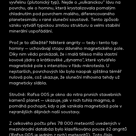
vyvřelinu (plutonický typ). Nejde o „vulkanickou“ lávu na
povrchu, ale o horninu, která krystalizovala pomalým
chladnutím pod povrchem malého, diferencovaného
planetesimálu v rané sluneční soustavě. Tento způsob
vzniku vytváří typickou zrnitou strukturu a velmi stabilní
minerální uspořádání.
Proč je to důležité? Některé angrity — tedy i tento typ
horniny — uchovávají stopu dávného magnetického pole.
Díky nim vědci prokázali, že i malá tělesa měla vlastní
kovové jádro a krátkověké „dynamo“, které vytvářelo
magnetické pole s intenzitou v řádu mikrotesla. U
nejstarších, povrchových láv byla naopak zjištěna téměř
nulová pole, což ukazuje, že sluneční mlhovina tehdy už
magneticky slábla.
Stručně: Rafsa 005 je okno do nitra prvních stavebních
kamenů planet — ukazuje, jak v nich tuhla magma, a
pomáhá pochopit, kdy a jak vznikala magnetická pole v
nejranějších dějinách naší soustavy.
Z celkového počtu přes 78 000 meteoritů uvedených v
mezinárodní databázi bylo klasifikováno pouze 62 angritů
(Rafsa 005 je jedním z nich) meteoritů). Toto číslo