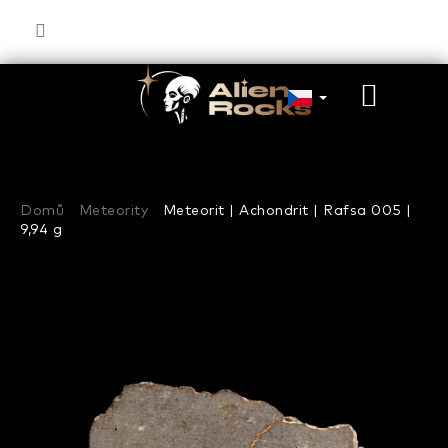
Přejít
na
obsah
NÁKU
KOŠÍK
Domů
Meteority
Meteorit | Achondrit | Rafsa 005 |
9,94 g