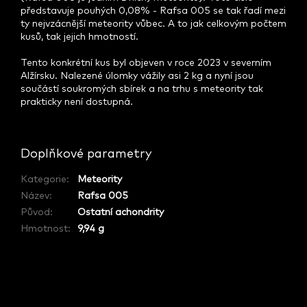
představuje pouhých 0,08% - Rafsa 005 se tak řadí mezi
ty nejvzácnější meteority vůbec. A to jak celkovým počtem
kusů, tak jejich hmotností.
Tento konkrétní kus byl objeven v roce 2023 v severním
Alžírsku. Nalezené úlomky vážily asi 2 kg a nyní jsou
součástí soukromých sbírek a na trhu s meteority tak
prakticky není dostupná.
Doplňkové parametry
Kategorie
:
Meteority
Název
:
Rafsa 005
Původ
:
Ostatní achondrity
Hmotnost
:
9,94 g