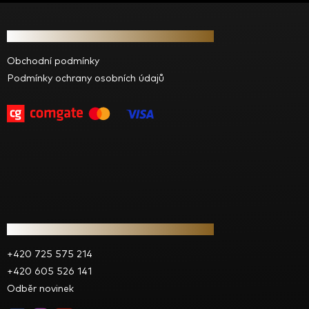
Z
á
Informace pro vás
p
a
Obchodní podmínky
t
Podmínky ochrany osobních údajů
í
Kontakt
+420 725 575 214
+420 605 526 141
Odběr novinek