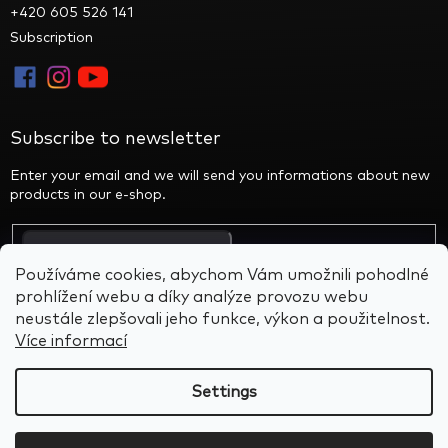
+420 605 526 141
Subscription
Subscribe to newsletter
Enter your email and we will send you informations about new
products in our e-shop.
By entering your email you agree to the privacy policy
Používáme cookies, abychom Vám umožnili pohodlné
prohlížení webu a díky analýze provozu webu
neustále zlepšovali jeho funkce, výkon a použitelnost.
Více informací
Created by Shoptet
&
BARTS
Settings
Copyright 2026
Alien Rocks
. All rights reserved.
Edit cookie