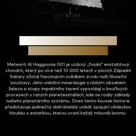
Fosilní svědek z úsvitu
Sluneční soustavy
Meteorit Al Haggounia 001 je vzácný „fosilní“ enstatitový
chondrit, který po více než 10 000 letech v píscích Západní
Sahary zůstal fascinujícím svědkem zrodu naší Sluneční
soustavy. Jeho unikátní mineralogie s nízkým obsahem
železa a stopy impaktního tavení vypovídají o bouřlivých
procesech v raných planetesimálách, kde se rodily základy
našeho planetárního systému. Dnes tento kousek historie
představuje jedinečný sběratelský unikát spojující vědeckou
hloubku s estetikou, kterou ocení každý milovník kosmu.