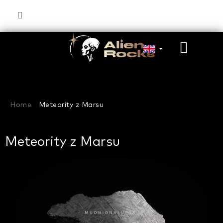
Skip
to
content
SHOP
CART
Home
Meteority z Marsu
Meteority z Marsu