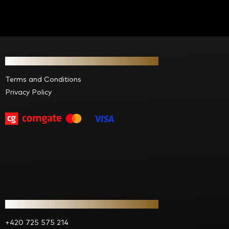
F
o
Information for you
o
t
Terms and Conditions
e
Privacy Policy
r
Contact
+420 725 575 214