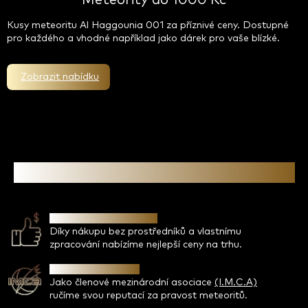
Meteority do 1000 Kč
Kusy meteoritu Al Haggounia 001 za příznivé ceny. Dostupné
pro každého a vhodné například jako dárek pro vaše blízké.
Zobrazit nabídku
Proč koupit meteorit od nás
Bezkonkurenční ceny
Díky nákupu bez prostředníků a vlastnímu
zpracování nabízíme nejlepší ceny na trhu.
Garance pravosti
Jako členové mezinárodní asociace
(I.M.C.A)
ručíme svou reputací za pravost meteoritů.