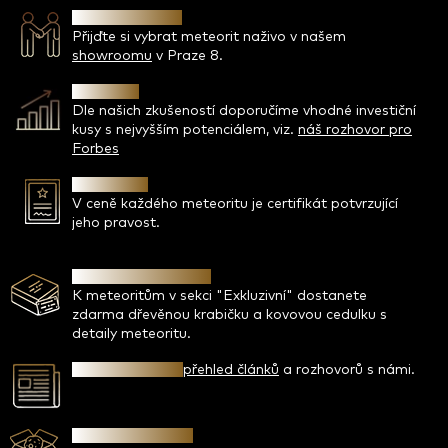
Osobní jednání
Přijďte si vybrat meteorit naživo v našem
showroomu
v Praze 8.
Investice
Dle našich zkušeností doporučíme vhodné investiční
kusy s nejvyšším potenciálem, viz.
náš rozhovor pro
Forbes
Certifikát
V ceně každého meteoritu je certifikát potvrzující
jeho pravost.
Krabička a cedulka
K meteoritům v sekci "Exkluzivní" dostanete
zdarma dřevěnou krabičku a kovovou cedulku s
detaily meteoritu.
Píše se o nás -
přehled článků
a rozhovorů s námi.
Bezpečný nákup