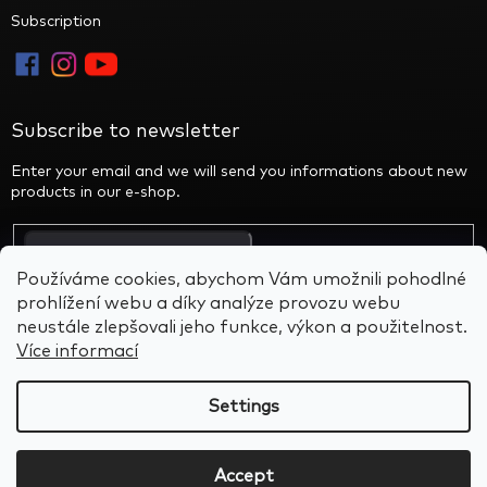
Subscription
Subscribe to newsletter
Enter your email and we will send you informations about new
products in our e-shop.
By entering your email you agree to the privacy policy
Používáme cookies, abychom Vám umožnili pohodlné
prohlížení webu a díky analýze provozu webu
neustále zlepšovali jeho funkce, výkon a použitelnost.
Více informací
Created by Shoptet
&
BARTS
Settings
Copyright 2026
Alien Rocks
. All rights reserved.
Edit cookie
Accept
settings