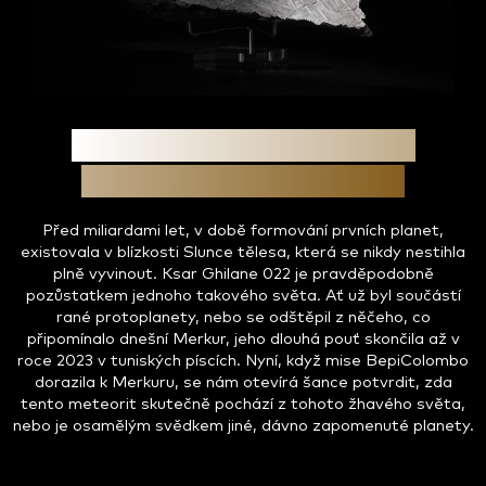
Možný původ z tělesa
podobného Merkuru
Před miliardami let, v době formování prvních planet,
existovala v blízkosti Slunce tělesa, která se nikdy nestihla
plně vyvinout. Ksar Ghilane 022 je pravděpodobně
pozůstatkem jednoho takového světa. Ať už byl součástí
rané protoplanety, nebo se odštěpil z něčeho, co
připomínalo dnešní Merkur, jeho dlouhá pouť skončila až v
roce 2023 v tuniských píscích. Nyní, když mise BepiColombo
dorazila k Merkuru, se nám otevírá šance potvrdit, zda
tento meteorit skutečně pochází z tohoto žhavého světa,
nebo je osamělým svědkem jiné, dávno zapomenuté planety.