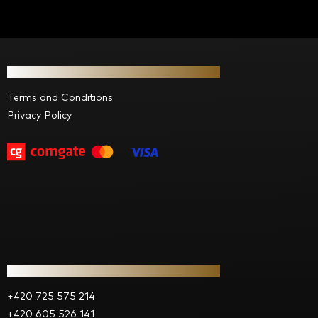
F
o
Information for you
o
t
Terms and Conditions
e
Privacy Policy
r
Contact
+420 725 575 214
+420 605 526 141