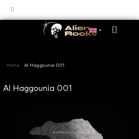
Skip
to
content
SHOP
CART
Home
Al Haggounia 001
Al Haggounia 001