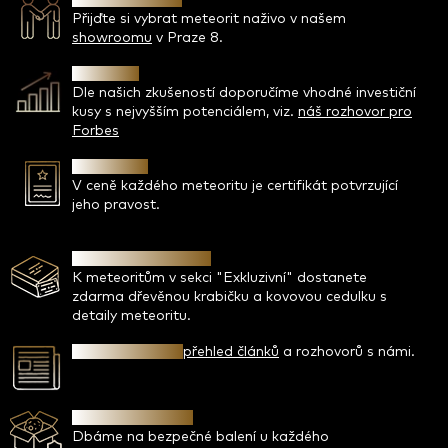
Přijďte si vybrat meteorit naživo v našem
showroomu
v Praze 8.
Investice
Dle našich zkušeností doporučíme vhodné investiční
kusy s nejvyšším potenciálem, viz.
náš rozhovor pro
Forbes
Certifikát
V ceně každého meteoritu je certifikát potvrzující
jeho pravost.
Krabička a cedulka
K meteoritům v sekci "Exkluzivní" dostanete
zdarma dřevěnou krabičku a kovovou cedulku s
detaily meteoritu.
Píše se o nás -
přehled článků
a rozhovorů s námi.
Bezpečný nákup
Dbáme na bezpečné balení u každého