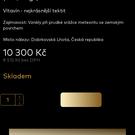
Vltavín - nejkrásnější tektit
Zajímavost: Vznikly při prudké srážce meteoritu se zemským
povrchem
Místo nálezu: Dobrkovská Lhota, Česká republika
10 300 Kč
8 512 Kč bez DPH
Měrná
cena:
Skladem
Přidat do košíku