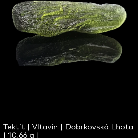
Tektit | Vltavín | Dobrkovská Lhota
| 10,66 g |