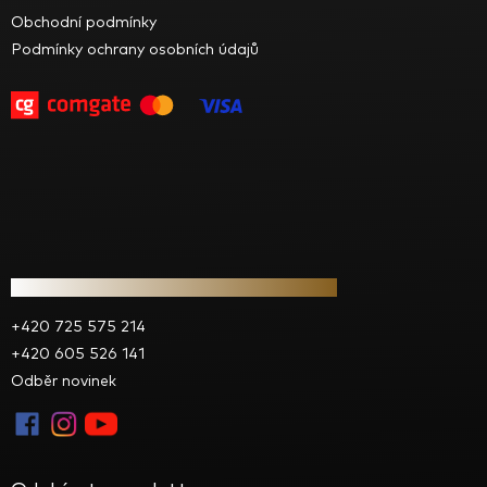
a
Obchodní podmínky
t
Podmínky ochrany osobních údajů
í
Kontakt
+420 725 575 214
+420 605 526 141
Odběr novinek