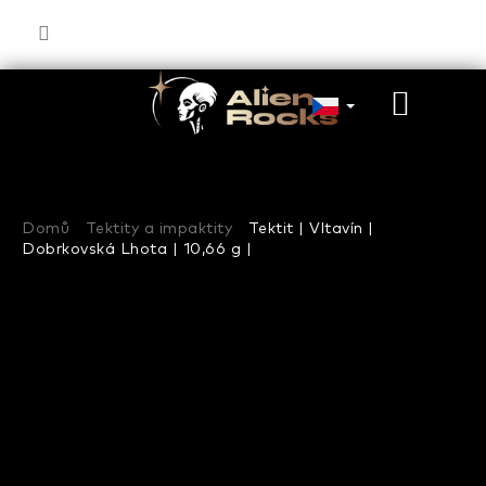
Přejít
na
obsah
NÁKU
KOŠÍK
Domů
Tektity a impaktity
Tektit | Vltavín |
Dobrkovská Lhota | 10,66 g |