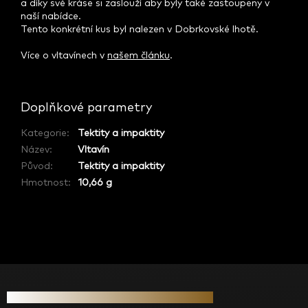
a díky své kráse si zaslouží aby byly také zastoupeny v
naší nabídce.
Tento konkrétní kus byl nalezen v Dobrkovské lhotě.
Více o vltavínech v
našem článku
.
Doplňkové parametry
Kategorie
:
Tektity a impaktity
Název
:
Vltavín
Původ
:
Tektity a impaktity
Hmotnost
:
10,66 g
Z
á
Informace pro vás
p