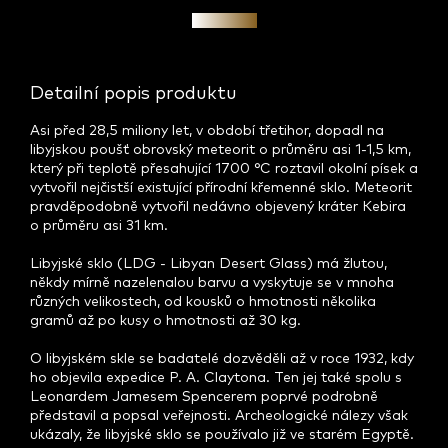
Investice
Detailní popis produktu
Asi před 28,5 miliony let, v období třetihor, dopadl na
libyjskou poušť obrovský meteorit o průměru asi 1-1,5 km,
který při teplotě přesahující 1700 °C roztavil okolní písek a
vytvořil nejčistší existující přírodní křemenné sklo. Meteorit
pravděpodobně vytvořil nedávno objevený kráter Kebira
o průměru asi 31 km.
Libyjské sklo (LDG - Libyan Desert Glass) má žlutou,
někdy mírně nazelenalou barvu a vyskytuje se v mnoha
různých velikostech, od kousků o hmotnosti několika
gramů až po kusy o hmotnosti až 30 kg.
O libyjském skle se badatelé dozvěděli až v roce 1932, kdy
ho objevila expedice P. A. Claytona. Ten jej také spolu s
Leonardem Jamesem Spencerem poprvé podrobně
představil a popsal veřejnosti. Archeologické nálezy však
ukázaly, že libyjské sklo se používalo již ve starém Egyptě.