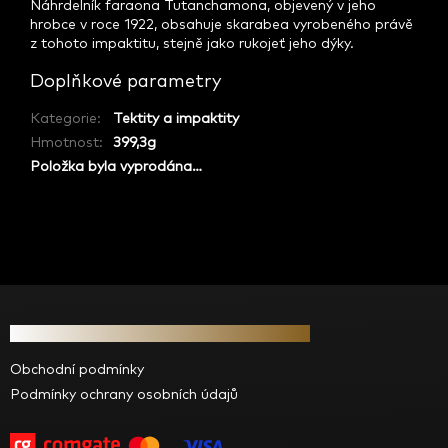
Náhrdelník faraona Tutanchamona, objevený v jeho
hrobce v roce 1922, obsahuje skarabea vyrobeného právě
z tohoto impaktitu, stejně jako rukojeť jeho dýky.
Doplňkové parametry
Kategorie
:
Tektity a impaktity
Hmotnost
:
399,3g
Položka byla vyprodána…
Z
á
Informace pro vás
p
a
Obchodní podmínky
t
Podmínky ochrany osobních údajů
í