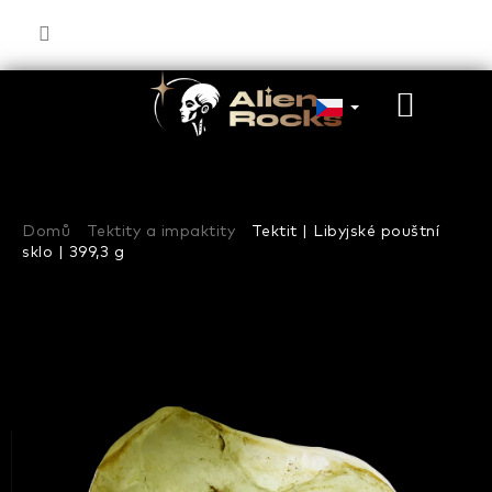
Přejít
na
obsah
NÁKU
KOŠÍK
Domů
Tektity a impaktity
Tektit | Libyjské pouštní
sklo | 399,3 g