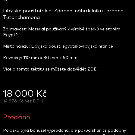
Libyjské pouštní sklo: Zdobení náhrdelníku faraona
Tutanchamona
Zajímavost: Materiál používaný k výrobě šperků ve starém
Egyptě
Místo nálezu: Libyjská poušť, egyptsko-libyjská hranice
Rozměry: 110 mm x 80 mm x 50 mm
Více o tomto tektitu se můžete dozvědět
ZDE
18 000 Kč
14 876 Kč bez DPH
Měrná
cena:
Prodáno
Položka byla bohužel vyprodána, ale pokud sháníte podobný