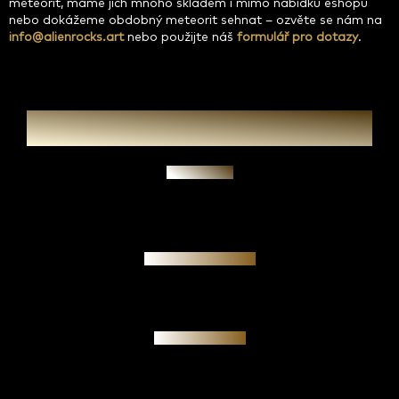
meteorit, máme jich mnoho skladem i mimo nabídku eshopu
nebo dokážeme obdobný meteorit sehnat – ozvěte se nám na
info@alienrocks.art
nebo použijte náš
formulář pro dotazy
.
Zeptat se
Garance pravosti
Osobní jednání