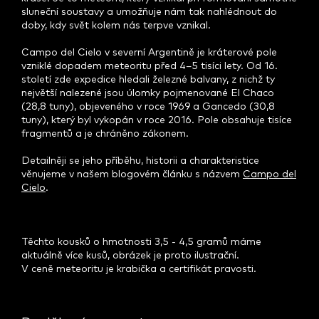
sluneční soustavy a umožňuje nám tak nahlédnout do
doby, kdy svět kolem nás terpve vznikal.
Campo del Cielo v severní Argentině je kráterové pole
vzniklé dopadem meteoritu před 4–5 tisíci lety. Od 16.
století zde expedice hledali železné balvany, z nichž ty
největší nalezené jsou úlomky pojmenované El Chaco
(28,8 tuny), objeveného v roce 1969 a Gancedo (30,8
tuny), který byl vykopán v roce 2016. Pole obsahuje tisíce
fragmentů a je chráněno zákonem.
Detailněji se jeho příběhu, historii a charakteristice
věnujeme v našem blogovém článku s názvem
Campo del
Cielo
.
Těchto kousků o hmotnosti 3,5 - 4,5 gramů máme
aktuálně více kusů, obrázek je proto ilustrační.
V ceně meteoritu je krabička a certifikát pravosti.