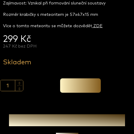
Zajímavost: Vznikal při formování sluneční soustavy
Rozměr krabičky s meteoritem je 57x47x15 mm
Více o tomto meteoritu se můžete dozvědět
ZDE
299 Kč
247 Kč bez DPH
Měrná
cena:
Skladem
Přidat do košíku