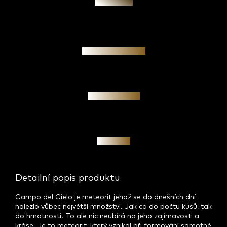
Zeptat se
Garance pravosti
Osobní jednání
Investice
Detailní popis produktu
Campo del Cielo je meteorit jehož se do dnešních dní
nalezlo vůbec největší množství. Jak co do počtu kusů, tak
do hmotnosti. To ale nic neubírá na jeho zajímavosti a
kráse. Je to meteorit, který vznikal při formování samotné