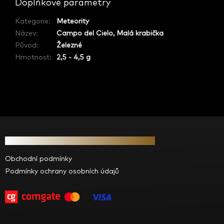
Doplňkové parametry
Kategorie
:
Meteority
Název
:
Campo del Cielo, Malá krabička
Původ
:
Železné
Hmotnost
:
2,5 - 4,5 g
Z
á
Informace pro vás
p
a
Obchodní podmínky
t
Podmínky ochrany osobních údajů
í