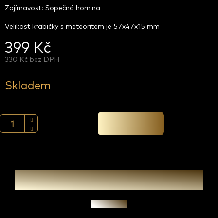
Zajímavost: Sopečná hornina
Velikost krabičky s meteoritem je 57x47x15 mm
399 Kč
330 Kč bez DPH
Měrná
cena:
Skladem
Přidat do košíku
Zeptat se