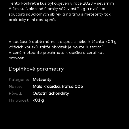
Tento konkrétní kus byl objeven v roce 2023 v severním
Alžírsku. Nalezené úlomky vážily asi 2 kg a nyní jsou
součástí soukromých sbírek a na trhu s meteority tak
prakticky není dostupná.
V současné době máme k dispozici několik těchto <0,1 g
vážících kousků, takže obrázek je pouze ilustrační.
V ceně meteoritu je zahrnuta krabička a certifikát
pravosti.
Doplňkové parametry
Kategorie
:
Meteority
Název
:
Malá krabička, Rafsa 005
Původ
:
Ostatní achondrity
Hmotnost
:
<0,1 g