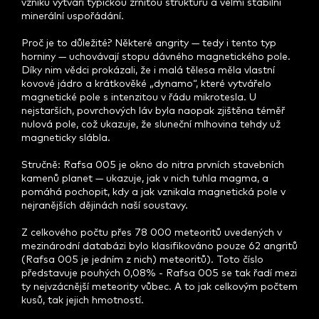
vzniku vytváří typickou zrnitou strukturu a velmi stabilní
minerální uspořádání.
Proč je to důležité? Některé angrity — tedy i tento typ
horniny — uchovávají stopu dávného magnetického pole.
Díky nim vědci prokázali, že i malá tělesa měla vlastní
kovové jádro a krátkověké „dynamo“, které vytvářelo
magnetické pole s intenzitou v řádu mikrotesla. U
nejstarších, povrchových láv byla naopak zjištěna téměř
nulová pole, což ukazuje, že sluneční mlhovina tehdy už
magneticky slábla.
Stručně: Rafsa 005 je okno do nitra prvních stavebních
kamenů planet — ukazuje, jak v nich tuhla magma, a
pomáhá pochopit, kdy a jak vznikala magnetická pole v
nejranějších dějinách naší soustavy.
Z celkového počtu přes 78 000 meteoritů uvedených v
mezinárodní databázi bylo klasifikováno pouze 62 angritů
(Rafsa 005 je jedním z nich) meteoritů). Toto číslo
představuje pouhých 0,08% - Rafsa 005 se tak řadí mezi
ty nejvzácnější meteority vůbec. A to jak celkovým počtem
kusů, tak jejich hmotností.