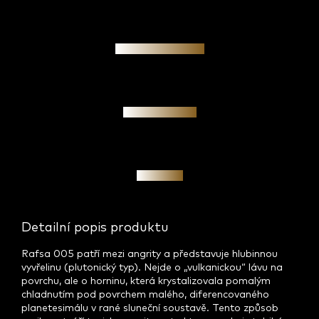
Garance pravosti
Osobní jednání
Investice
Detailní popis produktu
Rafsa 005 patří mezi angrity a představuje hlubinnou
vyvřelinu (plutonický typ). Nejde o „vulkanickou“ lávu na
povrchu, ale o horninu, která krystalizovala pomalým
chladnutím pod povrchem malého, diferencovaného
planetesimálu v rané sluneční soustavě. Tento způsob