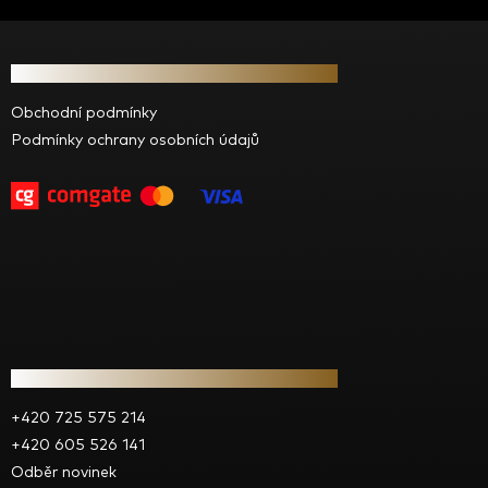
Z
á
Informace pro vás
p
a
Obchodní podmínky
t
Podmínky ochrany osobních údajů
í
Kontakt
+420 725 575 214
+420 605 526 141
Odběr novinek