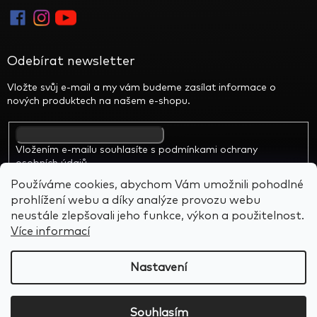
Odebírat newsletter
Vložte svůj e-mail a my vám budeme zasílat informace o
nových produktech na našem e-shopu.
Vložením e-mailu souhlasíte s
podmínkami ochrany
osobních údajů
Používáme cookies, abychom Vám umožnili pohodlné
prohlížení webu a díky analýze provozu webu
neustále zlepšovali jeho funkce, výkon a použitelnost.
Více informací
Vytvořil Shoptet
&
BARTS
Nastavení
Copyright 2026
Alien Rocks
. Všechna práva vyhrazena.
Souhlasím
Upravit nastavení cookies