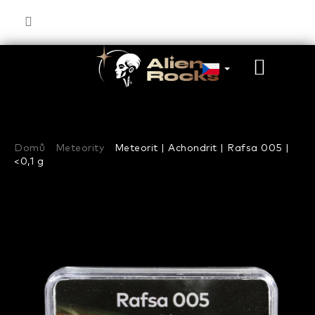
Přejít
na
obsah
NÁKU
KOŠÍK
Domů
Meteority
Meteorit | Achondrit | Rafsa 005 |
<0,1 g