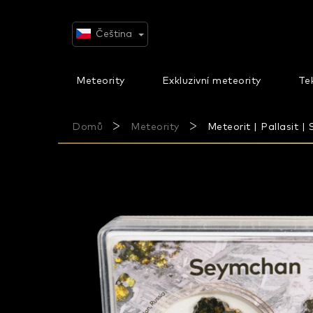
Přejít
na
obsah
Čeština
Meteority
Exkluzivní meteority
Tek
Domů
Meteority
Meteorit | Pallasit |