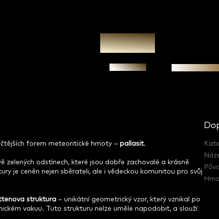
Zeptat se
Garance prav
Dop
ičtějších forem meteoritické hmoty –
pallasit
.
Kate
Náz
vě zelených odstínech, které jsou dobře zachovalé a krásně
Pův
ktury je ceněn nejen sběrateli, ale i vědeckou komunitou pro svůj
Hmo
tenova struktura
– unikátní geometrický vzor, který vznikal po
ickém vakuu. Tuto strukturu nelze uměle napodobit, a slouží