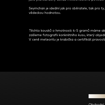
Seymchan je ideální jak pro sběratele, tak pro ty
vědeckou hodnotou.
Těchto kousků o hmotnosti 4-5 gramů máme aktuá
zašleme fotografii konkrétního kusu, který objed
V ceně meteoritu je krabička a certifikát pravosti
Z
á
p
a
t
Informac
í
Obchodní