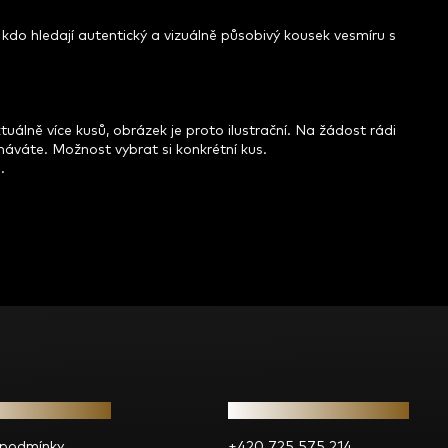
, kdo hledají autentický a vizuálně působivý kousek vesmíru s
lně více kusů, obrázek je proto ilustrační. Na žádost rádi
náváte. Možnost vybrat si konkrétní kus.
.
e pro vás
Kontakt
 podmínky
+420 725 575 214