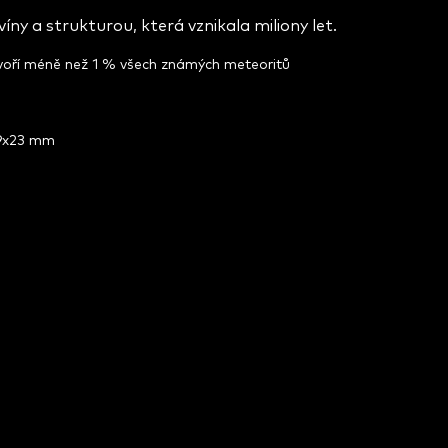
ny a strukturou, která vznikala miliony let.
tvoří méně než 1 % všech známých meteoritů
59x23 mm