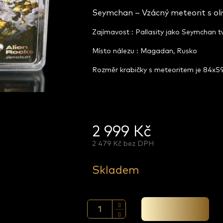
Seymchan – Vzácný meteorit s oliví
Zajímavost : Pallasity jako Seymchan 
Místo nálezu : Magadan, Rusko
Rozměr krabičky s meteoritem je 84x
2 999 Kč
2 479 Kč bez DPH
Měrná
cena:
Skladem
Přidat do košíku