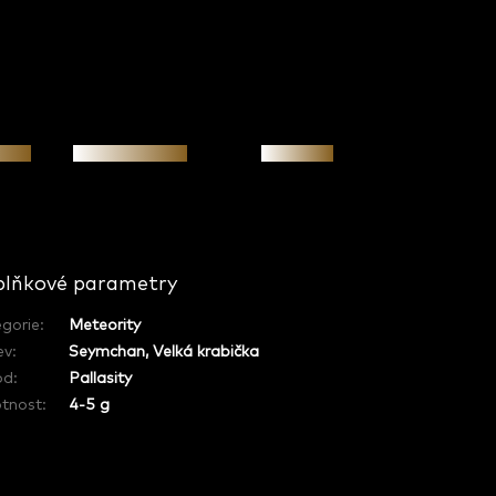
osti
Osobní jednání
Investice
lňkové parametry
gorie
:
Meteority
ev
:
Seymchan, Velká krabička
od
:
Pallasity
tnost
:
4-5 g