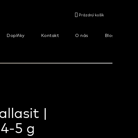
NÁKUPNÍ
Prázdný košík
KOŠÍK
Doplňky
Kontakt
O nás
Blog
Na
llasit |
4-5 g