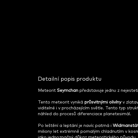
Detailní popis produktu
Meteorit
Seymchan
představuje jednu z nejestet
Tento meteorit vyniká
průsvitnými olivíny
v zlata
viditelné i v procházejícím světle. Tento typ stru
náhled do procesů diferenciace planetesimál.
Po leštění a leptání je navíc patrná i
Widmanstät
miliony let extrémně pomalým chladnutím v kosm
jako jednoznačný důkaz meteoritického původu.