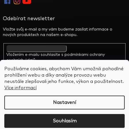
v
ů
j
j
e
Odebírat newsletter
d
i
Vložte svůj e-mail a my vám budeme zasílat informace o
n
nových produktech na našem e-shopu.
e
č
n
ý
k
Vložením e-mailu souhlasíte s
podmínkami ochrany
o
osobních údajů
u
s
Používáme cookies, abychom Vám umožnili pohodlné
e
k
prohlížení webu a díky analýze provozu webu
M
neustále zlepšovali jeho funkce, výkon a použitelnost.
a
r
Více informací
s
u
Vytvořil Shoptet
&
BARTS
!
Nastavení
Copyright 2026
Alien Rocks
. Všechna práva vyhrazena.
Souhlasím
Upravit nastavení cookies