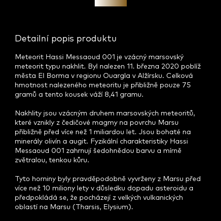
Investice
Detailní popis produktu
Meteorit Hassi Messaoud 001 je vzácný marsovský
meteorit typu nakhlit. Byl nalezen 11. března 2020 poblíž
města El Borma v regionu Ouargla v Alžírsku. Celková
hmotnost nalezeného meteoritu je přibližně pouze 75
gramů a tento kousek váží 8,41 gramu.
Nakhlity jsou vzácným druhem marsovských meteoritů,
které vznikly z čedičové magmy na povrchu Marsu
přibližně před více než 1 miliardou let. Jsou bohaté na
minerály olivín a augit. Fyzikální charakteristiky Hassi
Messaoud 001 zahrnují šedohnědou barvu a mírně
zvětralou, tenkou kůru.
Tyto horniny byly pravděpodobně vyvrženy z Marsu před
více než 10 miliony lety v důsledku dopadu asteroidu a
předpokládá se, že pocházejí z velkých vulkanických
oblastí na Marsu (Tharsis, Elysium).