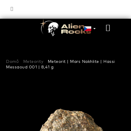
Přejít
na
obsah
NÁKU
KOŠÍK
Domů
Meteority
Meteorit | Mars Nakhlite | Hassi
Messaoud 001 | 8,41 g