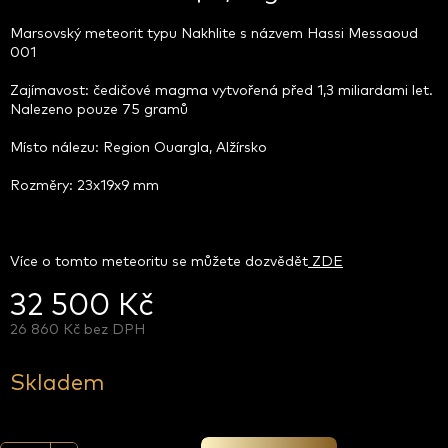
Marsovský meteorit typu Nakhlite s názvem Hassi Messaoud
001
Zajímavost: čedičové magma vytvořená před 1,3 miliardami let.
Nalezeno pouze 75 gramů
Místo nálezu: Region Ouargla, Alžírsko
Rozměry: 23x19x9 mm
Více o tomto meteoritu se můžete dozvědět
ZDE
32 500 Kč
26 860 Kč bez DPH
Měrná
cena:
Skladem