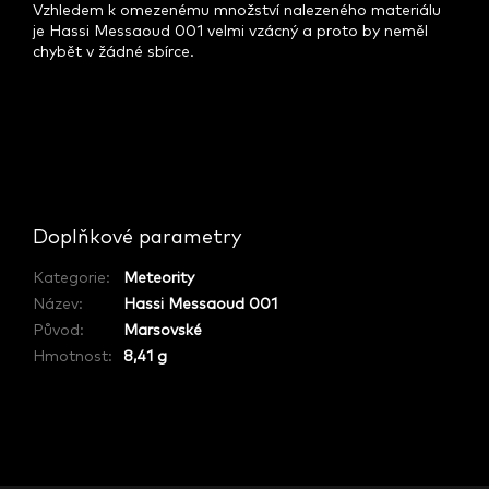
Vzhledem k omezenému množství nalezeného materiálu
je Hassi Messaoud 001 velmi vzácný a proto by neměl
chybět v žádné sbírce.
Ř
e
k
Doplňkové parametry
l
/
a
Kategorie
:
Meteority
j
Název
:
Hassi Messaoud 001
s
i
Původ
:
Marsovské
N
Hmotnost
:
8,41 g
e
c
h
t
e
s
e
u
n