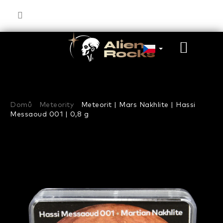
Přejít
na
obsah
NÁKU
KOŠÍK
Domů
Meteority
Meteorit | Mars Nakhlite | Hassi
Messaoud 001 | 0,8 g