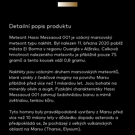
Investice
Detailní popis produktu
Meteorit Hassi Messaoud 001 je vzácný marsovský
meteorit typu nakhlit. Byl nalezen 11. března 2020 poblíž
města El Borma v regionu Ouargla v Alžírsku. Celková
hmotnost nalezeného meteoritu je přibližně pouze 75
gramů a tento kousek váží 0,8 gramu.
Nakhlity jsou vzácným druhem marsovských meteoritů,
které vznikly z čedičové magmy na povrchu Marsu
přibližně před více než 1 miliardou let. Jsou bohaté na
minerály olivín a augit. Fyzikální charakteristiky Hassi
Messaoud 001 zahrnují šedohnědou barvu a mírně
zvětralou, tenkou kůru.
Tyto horniny byly pravděpodobně vyvrženy z Marsu před
více než 10 miliony lety v důsledku dopadu asteroidu a
předpokládá se, že pocházejí z velkých vulkanických
oblastí na Marsu (Tharsis, Elysium).