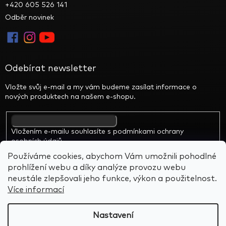
s
+420 605 526 141
i
s
Odběr novinek
v
ů
j
j
e
d
Odebírat newsletter
i
n
e
Vložte svůj e-mail a my vám budeme zasílat informace o
č
nových produktech na našem e-shopu.
n
ý
k
o
u
Vložením e-mailu souhlasíte s
podmínkami ochrany
s
osobních údajů
e
k
Používáme cookies, abychom Vám umožnili pohodlné
M
prohlížení webu a díky analýze provozu webu
a
r
neustále zlepšovali jeho funkce, výkon a použitelnost.
s
Více informací
u
!
Vytvořil Shoptet
&
BARTS
Nastavení