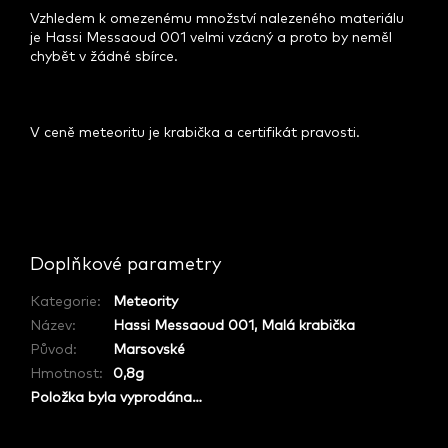
Vzhledem k omezenému množství nalezeného materiálu
je Hassi Messaoud 001 velmi vzácný a proto by neměl
chybět v žádné sbírce.
V ceně meteoritu je krabička a certifikát pravosti.
Ř
e
k
Doplňkové parametry
l
/
a
Kategorie
:
Meteority
j
Název
:
Hassi Messaoud 001, Malá krabička
s
i
Původ
:
Marsovské
N
Hmotnost
:
0,8g
e
c
Položka byla vyprodána…
h
t
e