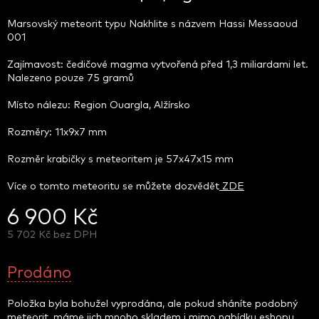
Marsovský meteorit typu Nakhlite s názvem Hassi Messaoud
001
Zajímavost: čedičové magma vytvořená před 1,3 miliardami let.
Nalezeno pouze 75 gramů
Místo nálezu: Region Ouargla, Alžírsko
Rozměry: 11x9x7 mm
Rozměr krabičky s meteoritem je 57x47x15 mm
Více o tomto meteoritu se můžete dozvědět
ZDE
6 900 Kč
5 702 Kč bez DPH
Měrná
cena:
Prodáno
Položka byla bohužel vyprodána, ale pokud sháníte podobný
meteorit, máme jich mnoho skladem i mimo nabídku eshopu