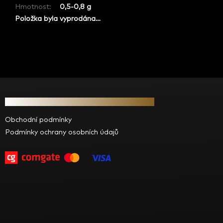
Hmotnost
:
0,5-0,8 g
Položka byla vyprodána…
Z
á
Informace pro vás
p
a
Obchodní podmínky
t
Podmínky ochrany osobních údajů
í