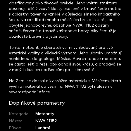
klasifikovaný jako živcová brekcie. Jeho vnitřní struktura
obsahuje bílé živcové klasty usazené v tmavě šedé matrici
s oblastmi taveniny vzniklé v důsledku silného impaktního
šoku. Na rozdíl od mnoha měsíčních brekcií, které jsou
obvykle jednobarevné, obsahuje NWA 11182 odstíny
hnědé, červené a tmavě kaštanové barvy, díky čemuž je
obzvláště barevný a jedinečný.
Tento meteorit je sběrateli velmi vyhledávaný pro své
estetické kvality a vědecký význam. Jeho úlomky umožňují
nahlédnout do geologie Měsíce. Povrch tohoto meteoritu
se často leští a řeže, aby odhalil svou krásu, a prodává se
v malých kusech nadšencům po celém světě.
Na Zemi se dostal díky srážce asteroidu s Měsícem, která
vyvrhla materiál do vesmíru. NWA 11182 byl nalezen v
severozápadní Africe.
Doplňkové parametry
Kategorie
:
Meteority
Název
:
NWA 11182
Původ
:
Lunární