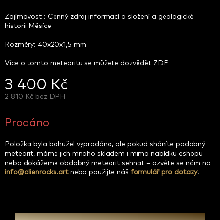
Zajímavost : Cenný zdroj informací o složení a geologické
historii Měsíce
Rozměry: 40x20x1,5 mm
Více o tomto meteoritu se můžete dozvědět
ZDE
3 400 Kč
2 810 Kč bez DPH
Měrná
cena:
Prodáno
Položka byla bohužel vyprodána, ale pokud sháníte podobný
meteorit, máme jich mnoho skladem i mimo nabídku eshopu
nebo dokážeme obdobný meteorit sehnat – ozvěte se nám na
info@alienrocks.art
nebo použijte náš
formulář pro dotazy
.