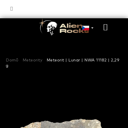
Přejít
na
obsah
NÁKU
KOŠÍK
Domů
Meteority
Meteorit | Lunar | NWA 11182 | 2,29
g