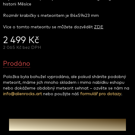
historii Měsíce
Rozměr krabičky s meteoritem je 84x59x23 mm
Více o tomto meteoritu se můžete dozvědět
ZDE
2 499 Kč
2 065 Kč bez DPH
Měrná
cena:
Prodáno
Položka byla bohužel vyprodána, ale pokud sháníte podobný
meteorit, máme jich mnoho skladem i mimo nabídku eshopu
nebo dokážeme obdobný meteorit sehnat – ozvěte se nám na
info@alienrocks.art
nebo použijte náš
formulář pro dotazy
.