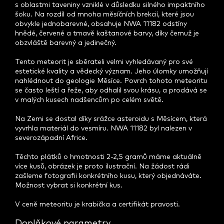
s oblastmi taveniny vzniklé v důsledku silného impaktního
šoku. Na rozdíl od mnoha měsíčních brekcií, které jsou
obvykle jednobarevné, obsahuje NWA 11182 odstíny
hnědé, červené a tmavě kaštanové barvy, díky čemuž je
obzvláště barevný a jedinečný.
Tento meteorit je sběrateli velmi vyhledávaný pro své
estetické kvality a vědecký význam. Jeho úlomky umožňují
nahlédnout do geologie Měsíce. Povrch tohoto meteoritu
se často leští a řeže, aby odhalil svou krásu, a prodává se
v malých kusech nadšencům po celém světě.
Na Zemi se dostal díky srážce asteroidu s Měsícem, která
vyvrhla materiál do vesmíru. NWA 11182 byl nalezen v
severozápadní Africe.
Těchto plátků o hmotnosti 2-2,5 gramů máme aktuálně
více kusů, obrázek je proto ilustrační. Na žádost rádi
zašleme fotografii konkrétního kusu, který objednáváte.
Možnost vybrat si konkrétní kus.
V ceně meteoritu je krabička a certifikát pravosti.
Doplňkové parametry