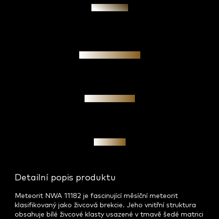
Zeptat se
Garance pravosti
Osobní jednání
Investice
Detailní popis produktu
Meteorit NWA 11182 je fascinující měsíční meteorit
klasifikovaný jako živcová brekcie. Jeho vnitřní struktura
obsahuje bílé živcové klasty usazené v tmavě šedé matrici