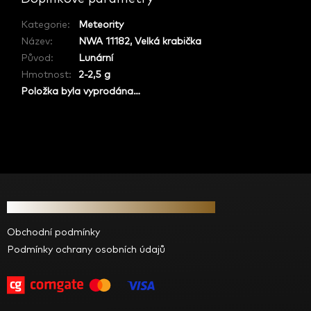
Kategorie
:
Meteority
Název
:
NWA 11182, Velká krabička
Původ
:
Lunární
Hmotnost
:
2-2,5 g
Položka byla vyprodána…
Z
á
Informace pro vás
p
a
Obchodní podmínky
t
Podmínky ochrany osobních údajů
í