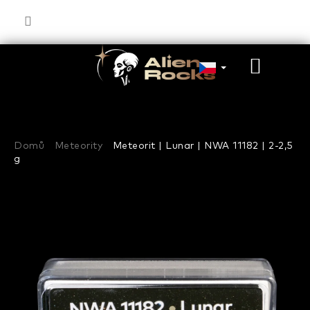
Přejít
na
obsah
NÁKU
KOŠÍK
Domů
Meteority
Meteorit | Lunar | NWA 11182 | 2-2,5
g