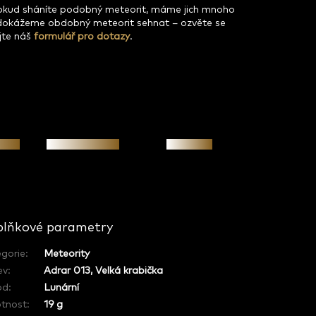
pokud sháníte podobný meteorit, máme jich mnoho
dokážeme obdobný meteorit sehnat – ozvěte se
jte náš
formulář pro dotazy
.
osti
Osobní jednání
Investice
lňkové parametry
gorie
:
Meteority
ev
:
Adrar 013, Velká krabička
od
:
Lunární
tnost
:
19 g