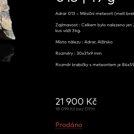
Adrar 013 – Měsíční meteorit (melt brek
Zajímavost : Celkem bylo nalezeno jen 3
kus váží 3 kg.
Místo nálezu : Adrar, Alžírsko
Rozměry : 30x31x9 mm
Rozměr krabičky s meteoritem je 84x
21 900 Kč
18 099 Kč bez DPH
Měrná
cena:
Prodáno