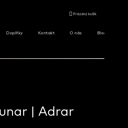
NÁKUPNÍ
Prázdný košík
KOŠÍK
Doplňky
Kontakt
O nás
Blog
Na
unar | Adrar