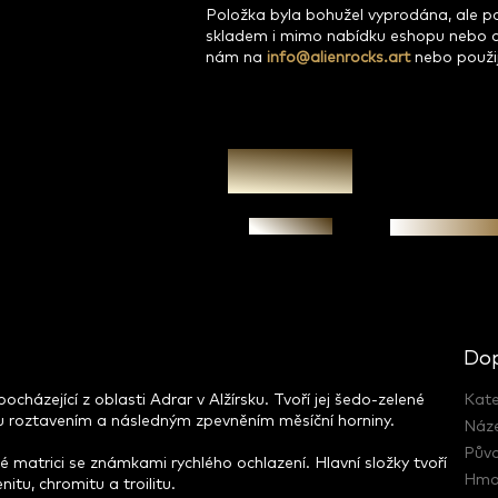
Položka byla bohužel vyprodána, ale 
skladem i mimo nabídku eshopu nebo 
nám na
info@alienrocks.art
nebo použi
Zeptat se
Garance prav
Dop
ocházející z oblasti Adrar v Alžírsku. Tvoří jej šedo-zelené
Kate
ou roztavením a následným zpevněním měsíční horniny.
Náz
Pův
 matrici se známkami rychlého ochlazení. Hlavní složky tvoří
Hmo
itu, chromitu a troilitu.