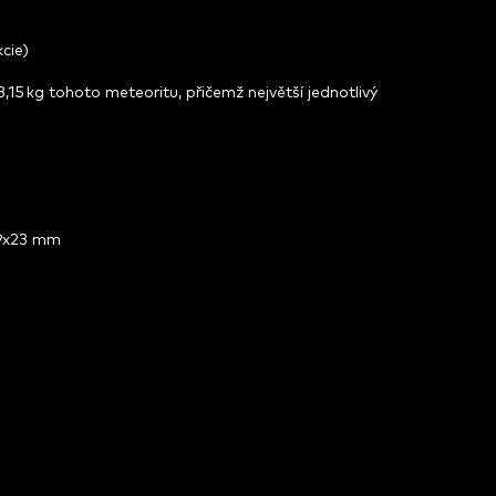
cie)
,15 kg tohoto meteoritu, přičemž největší jednotlivý
59x23 mm