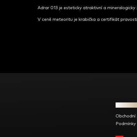
Adrar 013 je esteticky atraktivní a mineralogicky
V ceně meteoritu je krabička a certifikát pravosti
Z
á
p
a
t
Informac
í
Obchodní
Podmínky 