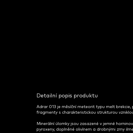
Detailní popis produktu
Adrar 013 je měsíční meteorit typu melt brekcie, p
fragmenty s charakteristickou strukturou vznikl
Minerální úlomky jsou zasazené v jemné horninové
pyroxeny, doplněné olivínem a drobnými zrny ilmen