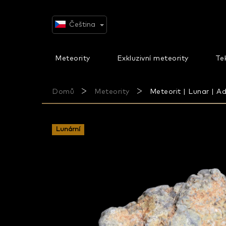
Přejít
na
obsah
Čeština
Meteority
Exkluzivní meteority
Tek
Domů
Meteority
Meteorit | Lunar | Ad
Lunární