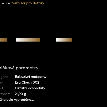
jte náš
formulář pro dotazy
.
osti
Osobní jednání
Investice
lňkové parametry
gorie
:
Exkluzivní meteority
ev
:
Erg Chech 002
od
:
Ostatní achondrity
tnost
:
21,90 g
žka byla vyprodána…