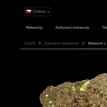
Přejít
na
obsah
Čeština
Meteority
Exkluzivní meteority
Tek
Domů
Exkluzivní meteority
Meteorit |