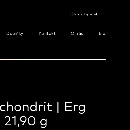
NÁKUPNÍ
Prázdný košík
KOŠÍK
Doplňky
Kontakt
O nás
Blog
Na
chondrit | Erg
 21,90 g