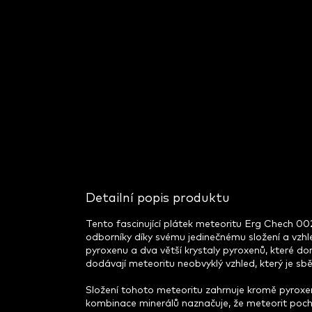
Detailní popis produktu
Tento fascinující plátek meteoritu Erg Chech 00
odborníky díky svému jedinečnému složení a vzhl
pyroxenu a dva větší krystaly pyroxenů, které do
dodávají meteoritu neobvyklý vzhled, který je sb
Složení tohoto meteoritu zahrnuje kromě pyroxenů
kombinace minerálů naznačuje, že meteorit pochá