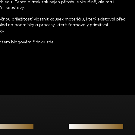
vzhledu. Tento plátek tak nejen přitahuje vizuálně, ale má i
ní soustavy.
nou příležitostí vlastnit kousek materiálu, který existoval před
hled na podmínky a procesy, které formovaly primitivní
vy.
ašem blogovém článku zde.
e pro vás
Kontakt