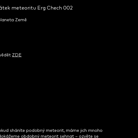
látek meteoritu Erg Chech 002
 planeta Země
zvědět
ZDE
pokud sháníte podobný meteorit, máme jich mnoho
dokážeme obdobný meteorit sehnat – ozvěte se