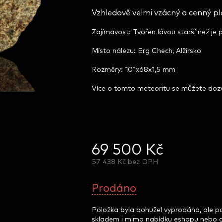
Vzhledově velmi vzácný a cenný p
Zajímavost: Tvořen lávou starší než je
Místo nálezu: Erg Chech, Alžírsko
Rozměry: 101x68x1,5 mm
Více o tomto meteoritu se můžete do
69 500 Kč
57 438 Kč bez DPH
Měrná
cena:
Prodáno
Položka byla bohužel vyprodána, ale 
skladem i mimo nabídku eshopu nebo 