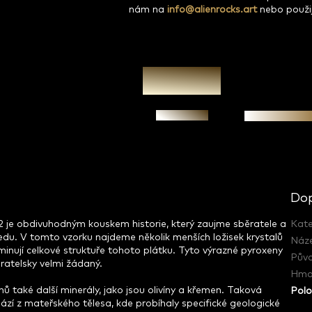
nám na
info@alienrocks.art
nebo použi
Zeptat se
Garance prav
Dop
2 je obdivuhodným kouskem historie, který zaujme sběratele a
Kate
edu. V tomto vzorku najdeme několik menších ložisek krystalů
Náz
minují celkové struktuře tohoto plátku. Tyto výrazné pyroxeny
Pův
ěratelsky velmi žádaný.
Hmo
 také další minerály, jako jsou olivíny a křemen. Taková
Polo
zí z mateřského tělesa, kde probíhaly specifické geologické