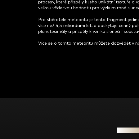
procesy, které přispěly k jeho unikátní textuře a 
velkou vědeckou hodnotu pro výzkum rané sluneč
Pro sběratele meteoritu je tento fragment jedineč
více než 4,5 miliardami let, a poskytuje cenný po
planetesimály a přispěly k vzniku sluneční sousta
Více se o tomto meteoritu můžete dozvědět v
n
Z
á
p
a
t
Informac
í