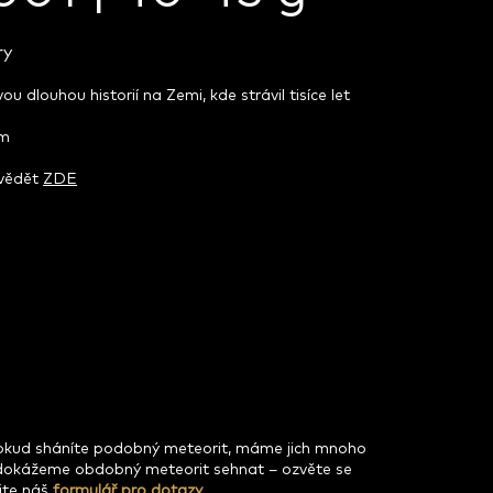
ry
 dlouhou historií na Zemi, kde strávil tisíce let
mm
zvědět
ZDE
pokud sháníte podobný meteorit, máme jich mnoho
dokážeme obdobný meteorit sehnat – ozvěte se
jte náš
formulář pro dotazy
.