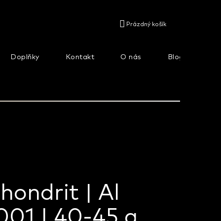
NÁKUPNÍ
Prázdný košík
KOŠÍK
Doplňky
Kontakt
O nás
Blog
Na
hondrit | Al
01 | 40-45 g