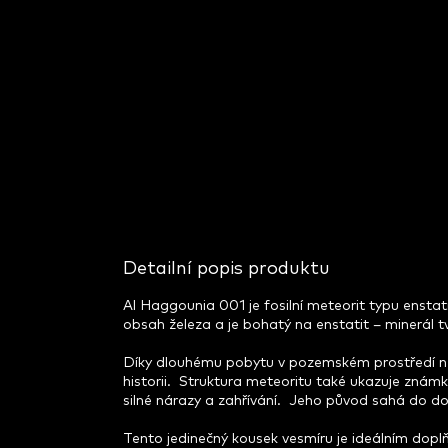
Detailní popis produktu
Al Haggounia 001 je fosilní meteorit typu ensta
obsah železa a je bohatý na enstatit – minerál
Díky dlouhému pobytu v pozemském prostředí nese
historii. Struktura meteoritu také ukazuje známk
silné nárazy a zahřívání. Jeho původ sahá do do
Tento jedinečný kousek vesmíru je ideálním dopl