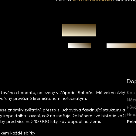
Zeptat se
Garance prav
Dop
titového chondritu, nalezený v Západní Sahaře. Má velmi nízký
Kate
 tvořený převážně křemičitanem hořečnatým.
Náz
Pův
 známky zvětrání, přesto si uchovává fascinující strukturu a
Hmo
y impaktního tavení, což naznačuje, že během své historie zažil
by před více než 10 000 lety, kdy dopadl na Zemi.
Polo
ňkem každé sbírky