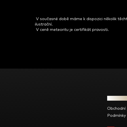
V současné době máme k dispozici několik těch
ilustrační.
V ceně meteoritu je certifikát pravosti.
Z
á
p
a
t
Informac
í
Obchodní
Podmínky 