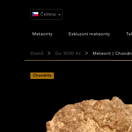
Přejít
na
obsah
Čeština
Meteority
Exkluzivní meteority
Tek
Domů
Do 1000 Kč
Meteorit | Chondr
Chondrity