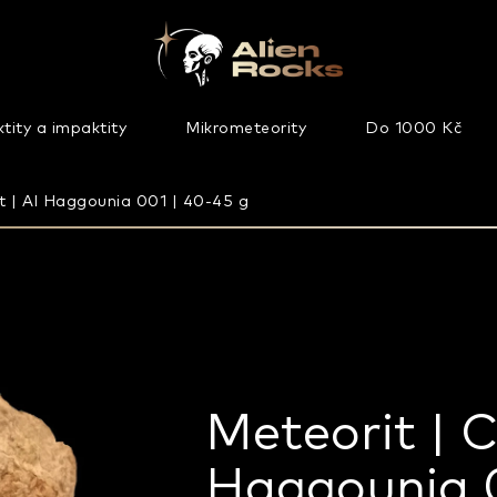
tity a impaktity
Mikrometeority
Do 1000 Kč
it | Al Haggounia 001 | 40-45 g
Meteorit | C
Haggounia 0