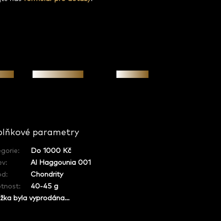
osti
Osobní jednání
Investice
lňkové parametry
gorie
:
Do 1000 Kč
ev
:
Al Haggounia 001
od
:
Chondrity
tnost
:
40-45 g
žka byla vyprodána…