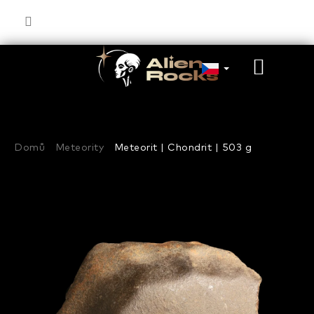
Přejít
na
obsah
NÁKU
KOŠÍK
Domů
Meteority
Meteorit | Chondrit | 503 g