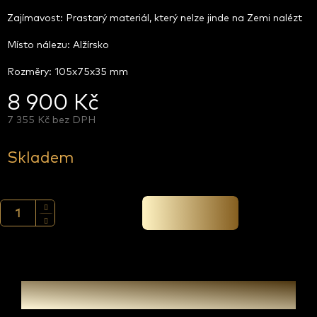
Zajímavost: Prastarý materiál, který nelze jinde na Zemi nalézt
Místo nálezu: Alžírsko
Rozměry: 105x75x35 mm
8 900 Kč
7 355 Kč bez DPH
Měrná
cena:
Skladem
Přidat do košíku