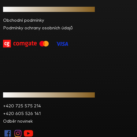
á
Informace pro vás
p
a
Obchodní podmínky
t
Podmínky ochrany osobních údajů
í
Kontakt
+420 725 575 214
+420 605 526 141
Odběr novinek