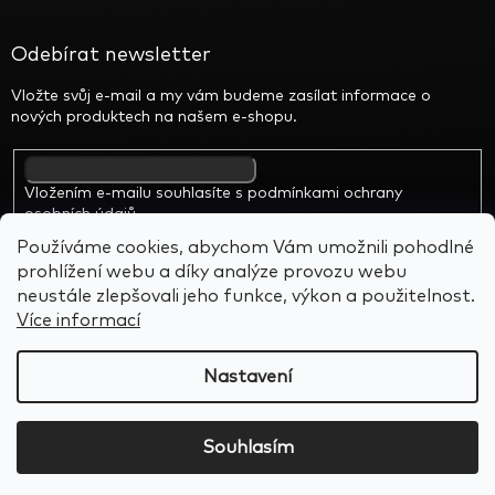
Odebírat newsletter
Vložte svůj e-mail a my vám budeme zasílat informace o
nových produktech na našem e-shopu.
Vložením e-mailu souhlasíte s
podmínkami ochrany
osobních údajů
Používáme cookies, abychom Vám umožnili pohodlné
prohlížení webu a díky analýze provozu webu
neustále zlepšovali jeho funkce, výkon a použitelnost.
Více informací
Vytvořil Shoptet
&
BARTS
Nastavení
Copyright 2026
Alien Rocks
. Všechna práva vyhrazena.
Souhlasím
Upravit nastavení cookies