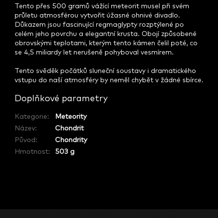
Tento přes 500 gramů vážící meteorit musel při svém
průletu atmosférou vytvořit úžasné ohnivé divadlo.
Důkazem jsou fascinující regmaglypty rozptýlené po
celém jeho povrchu a elegantní krusta. Obojí způsobené
obrovskými teplotami, kterým tento kámen čelil poté, co
se 4,5 miliardy let nerušeně pohyboval vesmírem.
Tento svěděk počátků sluneční soustavy i dramatického
vstupu do naší atmosféry by neměl chybět v žádné sbírce.
Doplňkové parametry
Kategorie
:
Meteority
Název
:
Chondrit
Původ
:
Chondrity
Hmotnost
:
503 g
Z