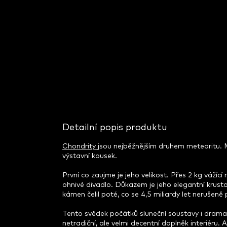
Detailní popis produktu
Chondrity
jsou nejběžnějším druhem meteoritu. 
výstavní kousek.
První co zaujme je jeho velikost. Přes 2 kg vážíc
ohnivé divadlo. Důkazem je jeho elegantní krus
kámen čelil poté, co se 4,5 miliardy let nerušen
Tento svědek počátků sluneční soustavy i dramat
netradiční, ale velmi decentní doplněk interiéru