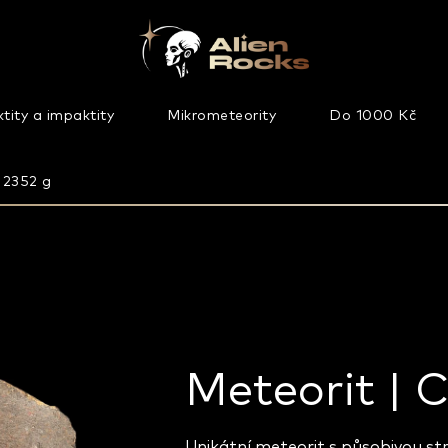
tity a impaktity
Mikrometeority
Do 1000 Kč
| 2352 g
Meteorit | C
Unikátní meteorit s působivou s