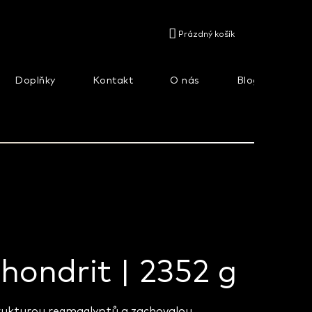
NÁKUPNÍ
Prázdný košík
KOŠÍK
Doplňky
Kontakt
O nás
Blog
Na
hondrit | 2352 g
trukturou regmaglyptů a zachovalou