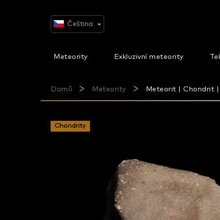
Přejít
na
obsah
Čeština
Meteority
Exkluzivní meteority
Tek
Domů
Meteority
Meteorit | Chondrit 
Chondrity