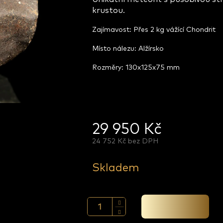
krustou.
Zajímavost: Přes 2 kg vážící Chondrit
Místo nálezu: Alžírsko
Rozměry: 130x125x75 mm
29 950 Kč
24 752 Kč bez DPH
Měrná
cena:
Skladem
Přidat do košíku