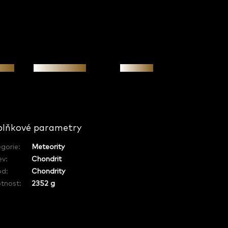
osti
Osobní jednání
Investice
lňkové parametry
gorie
:
Meteority
ev
:
Chondrit
od
:
Chondrity
tnost
:
2352 g