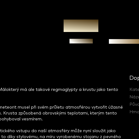
Zeptat se
Garance prav
Dop
Málokterý má ale takové regmaglypty a krustu jako tento
Kate
Náz
Pův
í meteorit musel při svém průletu atmosférou vytvořit úžasné
Hmo
ta. Krusta způsobená obrovskými teplotami, kterým tento
ě pohyboval vesmírem.
ického vstupu do naší atmosféry může nyní sloužit jako
. A to díky stylovému, na míru vyrobenému stojanu z pevného