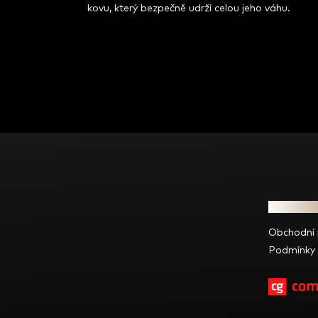
kovu, který bezpečně udrží celou jeho váhu.
Z
á
p
a
t
Informac
í
Obchodní
Podmínky 