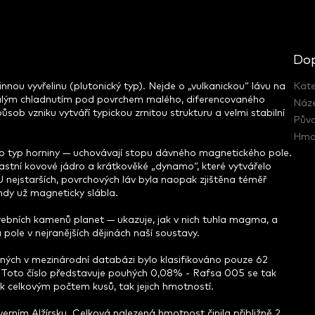
Dop
nnou vyvřelinu (plutonický typ). Nejde o „vulkanickou“ lávu na
Kate
omalým chladnutím pod povrchem malého, diferencovaného
Náz
sob vzniku vytváří typickou zrnitou strukturu a velmi stabilní
Pův
Hmo
ento typ horniny — uchovávají stopu dávného magnetického pole.
vlastní kovové jádro a krátkověké „dynamo“, které vytvářelo
U nejstarších, povrchových láv byla naopak zjištěna téměř
ehdy už magneticky slábla.
vebních kamenů planet — ukazuje, jak v nich tuhla magma, a
ole v nejranějších dějinách naší soustavy.
ých v mezinárodní databázi bylo klasifikováno pouze 62
. Toto číslo představuje pouhých 0,08% - Rafsa 005 se tak
ak celkovým počtem kusů, tak jejich hmotností.
verním Alžírsku.
Celková nalezená hmotnost činila přibližně 2