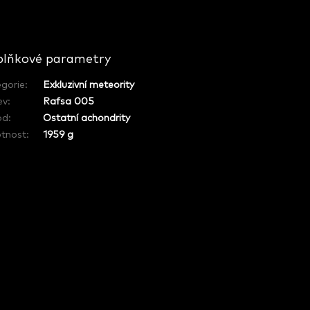
lňkové parametry
gorie
:
Exkluzivní meteority
ev
:
Rafsa 005
od
:
Ostatní achondrity
tnost
:
1959 g