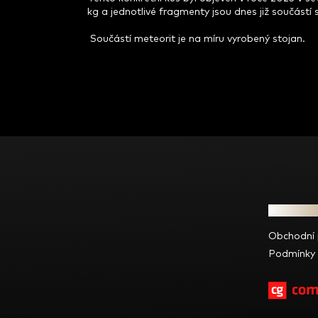
kg a jednotlivé fragmenty jsou dnes již součástí
Součástí meteorit je na míru vyrobený stojan.
Z
á
p
a
t
Informac
í
Obchodní
Podmínky 