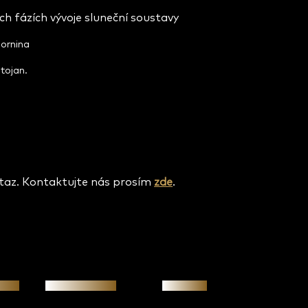
ch fázích vývoje sluneční soustavy
hornina
tojan.
otaz. Kontaktujte nás prosím
zde
.
osti
Osobní jednání
Investice