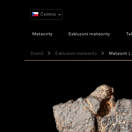
Přejít
na
obsah
Čeština
Meteority
Exkluzivní meteority
Tek
Domů
Exkluzivní meteority
Meteorit |