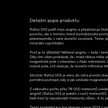
Detailní popis produktu
Rafsa 005 patří mezi angrity a představuje hlubi
povrchu, ale o horninu, která krystalizovala p
planetesimálu v rané sluneční soustavě. Tento způ
minerální uspořádání.
Proč je to důležité? Některé angrity — tedy i t
Díky nim vědci prokázali, že i malá tělesa měla 
magnetické pole s intenzitou v řádu mikrotesla. 
nulová pole, což ukazuje, že sluneční mlhovina t
Stručně: Rafsa 005 je okno do nitra prvních sta
pomáhá pochopit, kdy a jak vznikala magnetická p
Z celkového počtu přes 78 000 meteoritů uveden
angritů (Rafsa 005 je jedním z nich) meteoritů)
řadí mezi ty nejvzácnější meteority vůbec. A to j
Tento konkrétní kus byl objeven v roce 2023 v se