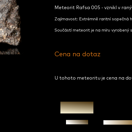
Meteorit Rafsa 005 - vznikl v raný
Zajímavost: Extrémně raritní sopečná 
Součástí meteorit je na míru vyrobený s
Cena na dotaz
U tohoto meteoritu je cena na d
Zeptat se
Garance prav