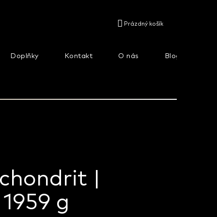
NÁKUPNÍ
Prázdný košík
KOŠÍK
Doplňky
Kontakt
O nás
Blog
Na
chondrit |
 1959 g