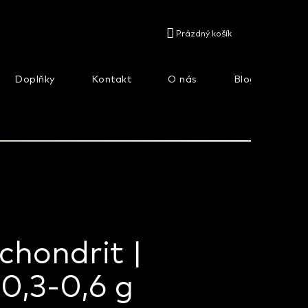
NÁKUPNÍ
Prázdný košík
KOŠÍK
Doplňky
Kontakt
O nás
Blog
Na
chondrit |
0,3-0,6 g