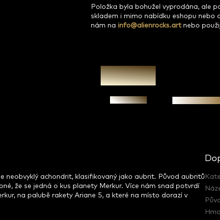
Položka byla bohužel vyprodána, ale 
skladem i mimo nabídku eshopu nebo 
nám na
info@alienrocks.art
nebo použi
Zeptat se
Garance prav
Dop
 neobvyklý achondrit, klasifikovaný jako aubrit. Původ aubritů
Kate
bné, že se jedná o kus planety Merkur. Více nám snad potvrdí
Náz
rkur, na palubě rakety Ariane 5, a které na místo dorazí v
Pův
Hmo