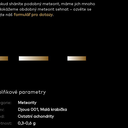
pokud sháníte podobný meteorit, máme jich mnoho
dokážeme obdobný meteorit sehnat – ozvěte se
jte náš
formulář pro dotazy
.
osti
Osobní jednání
Investice
lňkové parametry
gorie
:
Meteority
ev
:
Djoua 001, Malá krabička
od
:
Ostatní achondrity
tnost
:
0,3-0,6 g