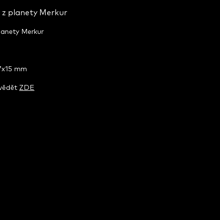
 z planety Merkur
lanety Merkur
47x15 mm
zvědět
ZDE