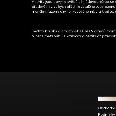
Aubrity jsou obvykle světlé s hnědavou kůrou se s
především z velkých bílých krystalů ortopyroxenu
menšími fázemi olivínu, kovového niklu a troili
Těchto kousků o hmotnosti 0,3-0,6 gramů máme a
V ceně meteoritu je krabička a certifikát pravosti
Z
á
p
a
t
Informac
í
Obchodní
Podmínky 