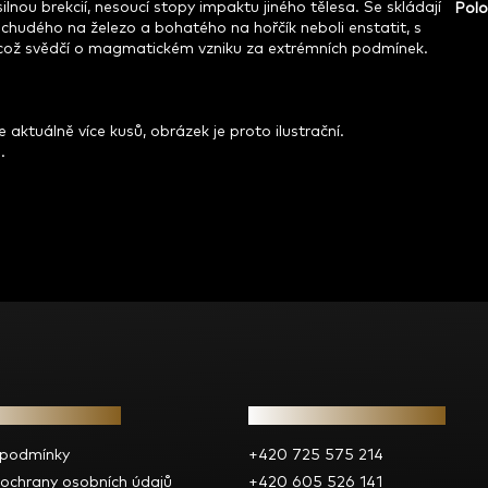
ilnou brekcií, nesoucí stopy impaktu jiného tělesa. Se skládají
Polo
 chudého na železo a bohatého na hořčík neboli enstatit, s
tu, což svědčí o magmatickém vzniku za extrémních podmínek.
ktuálně více kusů, obrázek je proto ilustrační.
.
e pro vás
Kontakt
 podmínky
+420 725 575 214
ochrany osobních údajů
+420 605 526 141