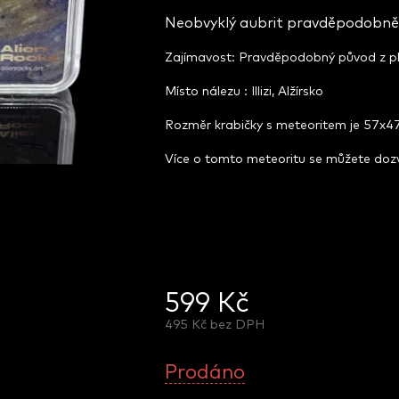
Neobvyklý aubrit pravděpodobně
Zajímavost: Pravděpodobný původ z p
Místo nálezu : Illizi, Alžírsko
Rozměr krabičky s meteoritem je 57x
Více o tomto meteoritu se můžete do
599 Kč
495 Kč bez DPH
Měrná
cena:
Prodáno