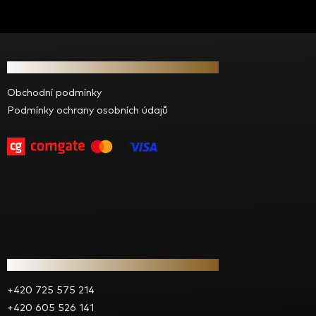
Z
á
Informace pro vás
p
a
Obchodní podmínky
t
Podmínky ochrany osobních údajů
í
Kontakt
+420 725 575 214
+420 605 526 141