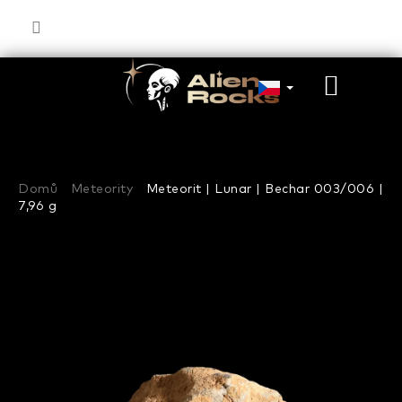
Přejít
na
obsah
NÁKU
KOŠÍK
Domů
Meteority
Meteorit | Lunar | Bechar 003/006 |
7,96 g