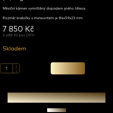
Měsíční kámen vymrštěný dopadem jiného tělesa
Rozměr krabičky s meteoritem je 84x59x23 mm
7 850 Kč
6 488 Kč bez DPH
Měrná
cena:
Skladem
Přidat do košíku
Zeptat se