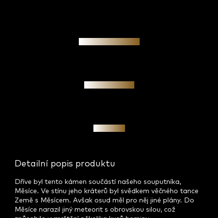
Garance pravosti
Osobní jednání
Investice
Detailní popis produktu
Dříve byl tento kámen součástí našeho souputníka,
Měsíce. Ve stínu jeho kráterů byl svědkem věčného tance
Země s Měsícem. Avšak osud měl pro něj jiné plány. Do
Měsíce narazil jiný meteorit s obrovskou silou, což