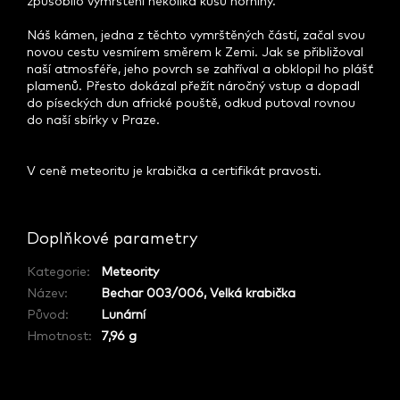
způsobilo vymrštění několika kusů horniny.
Náš kámen, jedna z těchto vymrštěných částí, začal svou
novou cestu vesmírem směrem k Zemi. Jak se přibližoval
naší atmosféře, jeho povrch se zahříval a obklopil ho plášť
plamenů. Přesto dokázal přežít náročný vstup a dopadl
do píseckých dun africké pouště, odkud putoval rovnou
do naší sbírky v Praze.
V ceně meteoritu je krabička a certifikát pravosti.
Doplňkové parametry
Kategorie
:
Meteority
Název
:
Bechar 003/006, Velká krabička
Původ
:
Lunární
Hmotnost
:
7,96 g