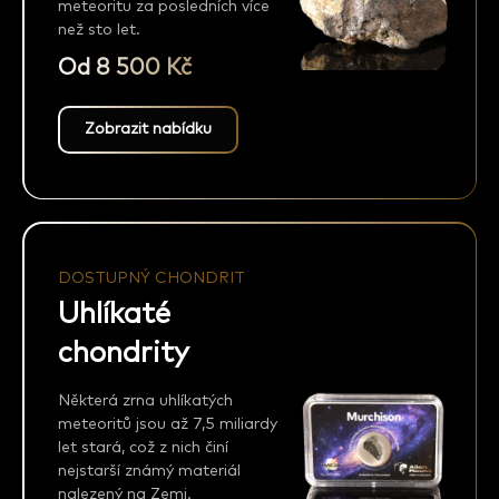
meteoritu za posledních více
než sto let.
Od 8 500 Kč
Zobrazit nabídku
DOSTUPNÝ CHONDRIT
Uhlíkaté
chondrity
Některá zrna uhlíkatých
meteoritů jsou až 7,5 miliardy
let stará, což z nich činí
nejstarší známý materiál
nalezený na Zemi.