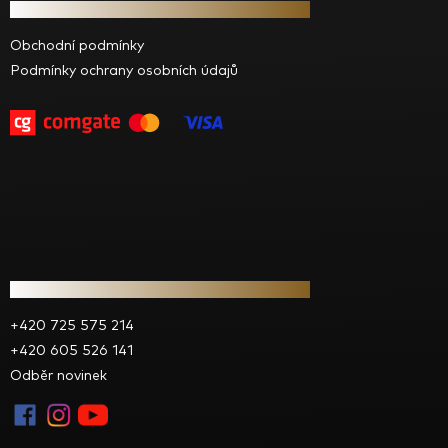
Informace pro vás
p
a
Obchodní podmínky
t
Podmínky ochrany osobních údajů
í
Kontakt
+420 725 575 214
+420 605 526 141
Odběr novinek