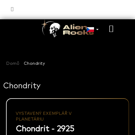
Přejít
na
obsah
NÁKU
KOŠÍK
Domů
Chondrity
Chondrity
VYSTAVENÝ EXEMPLÁŘ V
PLANETÁRIU
Chondrit - 2925