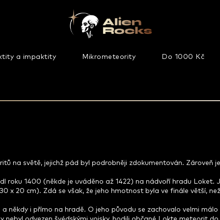
tity a impaktity
Mikrometeority
Do 1000 Kč
oritů na světě, jejichž pád byl podrobněji zdokumentován. Zároveň 
adl roku 1400 (někde je uváděno až 1422) na nádvoří hradu Loket.
0 x 20 cm). Zdá se však, že jeho hmotnost byla ve finále větší, ne
okti a někdy i přímo na hradě. O jeho původu se zachovalo velmi málo
 aby nebyl odvezen švédskými vojsky, hodili občané Lokte meteorit 