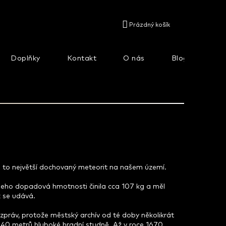
NÁKUPNÍ
Prázdný košík
KOŠÍK
Doplňky
Kontakt
O nás
Blog
Na
je to největší dochovaný meteorit na našem území.
 Jeho dopadová hmotnosti činila cca 107 kg a měl
ž se udává.
 zpráv, protože městský archív od té doby několikrát
do 40 metrů hluboké hradní studně. Až v roce 1670