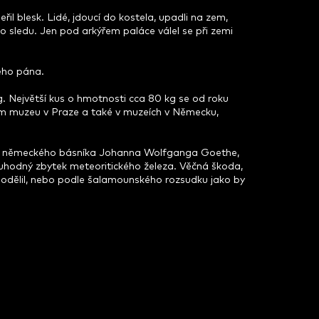
řil blesk. Lidé, jdoucí do kostela, upadli na zem,
lo sledu. Jen pod arkýřem paláce válel se při zemi
ného pána.
kg. Největší kus o hmotnosti cca 80 kg se od roku
ním muzeu v Praze a také v muzeích v Německu,
ámého německého básníka Johanna Wolfganga Goethe,
oruhodný zbytek meteoritického železa. Věčná škoda,
 podělil, nebo podle šalamounského rozsudku jako by