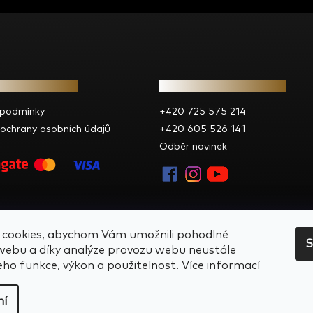
e pro vás
Kontakt
 podmínky
+420 725 575 214
ochrany osobních údajů
+420 605 526 141
Odběr novinek
cookies, abychom Vám umožnili pohodlné
S
 webu a díky analýze provozu webu neustále
jeho funkce, výkon a použitelnost.
Více informací
ní
ena.
Upravit nastavení cookies