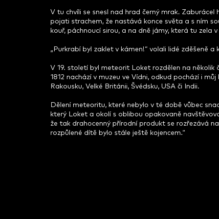
V tu chvíli se snesl nad hrad černý mrak. Zaburácel h
pojati strachem, že nastává konce světa a s ním soud
kouř, páchnoucí sirou, a na dně jámy, která tu zela v
„Purkrabí byl zaklet v kámen!“ volali lidé zděšeně a
V 19. století byl meteorit Loket rozdělen na několik
1812 nachází v muzeu ve Vídni, odkud pochází i můj
Rakousku, Velké Británii, Švédsku, USA či Indii.
Dělení meteoritu, které nebylo v té době vůbec sn
který Loket a okolí s oblibou opakovaně navštěvoval
že tak drahocenný přírodní produkt se rozřezává na
rozpůlené dítě bylo stále ještě kojencem.“