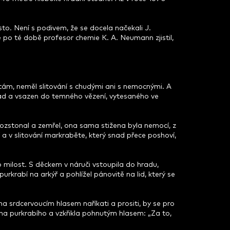
to. Není s podivem, že se docela načekali J.
e po té době profesor chemie K. A. Neumann zjistil,
botám, neměl slitování s chudými ani s nemocnými. A
rad a vsazen do temného vězení, vytesaného ve
rozstonal a zemřel, ona sama stižena byla nemocí, z
 a v slitování markraběte, který snad přece poshoví,
o milost. S děckem v náruči vstoupila do hradu,
purkrabí na arkýř a pohlížel pánovitě na lid, který se
na srdcervoucím hlasem naříkati a prositi, by se pro
a na purkrabího a vzkřikla pohnutým hlasem: „Za to,