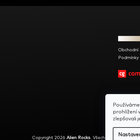
Z
á
p
a
t
Informac
í
Obchodní
Podmínky 
Používáme 
prohlížení
zlepšovali 
Nastave
Copyright 2026
Alien Rocks
. Všechna práva vyhraz