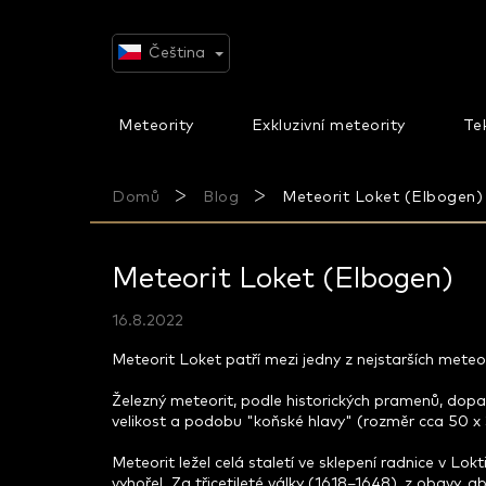
Přejít
na
obsah
Čeština
Meteority
Exkluzivní meteority
Tek
Domů
Blog
Meteorit Loket (Elbogen)
Meteorit Loket (Elbogen)
16.8.2022
Meteorit Loket patří mezi jedny z nejstarších mete
Železný meteorit, podle historických pramenů, dop
velikost a podobu "koňské hlavy" (rozměr cca 50 x 3
Meteorit ležel celá staletí ve sklepení radnice v L
vyhořel. Za třicetileté války (1618–1648), z obavy,