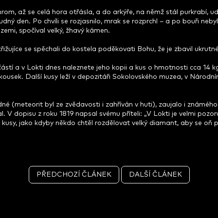
rom, až se celá hora otřásla, a do arkýře, na němž stál purkrabí, ude
ný den. Po chvíli se rozjasnilo, mrak se rozprchl – a po bouři neby
 zemi, spočíval velký, žhavý kámen.
 křižujíce se spěchali do kostela poděkovati Bohu, že je zbavil ukrut
 částí a v Lokti dnes naleznete jeho kopii a kus o hmotnosti cca 14 
 kousek. Další kusy leží v depozitáři Sokolovského muzea, v Národ
adné (meteorit byl ze zvědavosti i zahříván v huti), zaujalo i zn
. V dopisu z roku 1819 napsal svému příteli: „V Lokti je velmi poz
 kusy, jako kdyby někdo chtěl rozdělovat velký diamant, aby se oň
PŘEDCHOZÍ ČLÁNEK
DALŠÍ ČLÁNEK