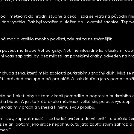
ili meteorit do hradní studně a čekali, zda se vrátí na původní mís
tudna vyschla. Pak byl vytažen a uložen do Loketské radnice. Teprv
lná moc a vzniklo mnoho pověstí, zde asi ta nejznámější:
horší pověst markrabě Vohburgský. Nutil nemilosrdně lid k těžkým ro
 včas zaplatiti, byl bez milosti jat panskými dráby, odveden na h
 chudá žena, která měla zaplatiti purkrabímu značný dluh. Muž se 
děti, prázdná chalupa a oči pro pláč. A tak doufala jen v pomoc boží
vila na Loket, aby se tam v kapli pomodlila a poprosila purkrabího 
í a bídou. A jak tu kráčí okolo mázhauz, velká síň, paláce, vystoupil 
purkrabím v prach a vznesla k němu svou prosbu.
i slov, zaplatit musíš, sice budeš uvržena do vězení!“ Tu počala že
když se ani potom jeho srdce nepohnulo, tu jata zoufalstvím zahrozil
ámen!“