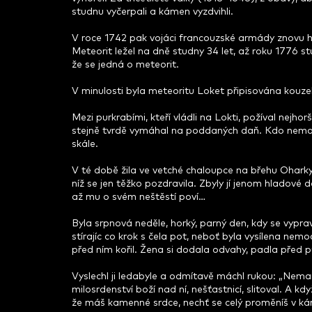
studnu vyčerpali a kámen vyzdvihli.
V roce 1742 pak vojáci francouzské armády znovu hod
Meteorit ležel na dně studny 34 let, až roku 1776 s
že se jedná o meteorit.
V minulosti byla meteoritu Loket připisována kouze
Mezi purkrabími, kteří vládli na Lokti, požíval nej
stejně tvrdě vymáhal na poddaných daň. Kdo nemohl
skále.
V té době žila ve vetché chaloupce na břehu Oharky
níž se jen těžko pozdravila. Zbyly jí jenom hladové 
až mu o svém neštěstí poví…
Byla srpnová neděle, horký, parný den, kdy se vypra
stírajíc co krok s čela pot, neboť byla vysílena nemoc
před ním kořil. Žena si dodala odvahy, padla před 
Vyslechl ji ledabyle a odmítavě máchl rukou: „Nemarn
milosrdenství boží nad ní, nešťastnicí, slitoval. A 
že máš kamenné srdce, nechť se celý proměníš v k